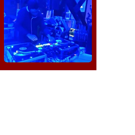
අපගේ තැපැල් ලැයිස්තුවට
සම්බන්ධ වන්න
දැන්ම දායක වන්න