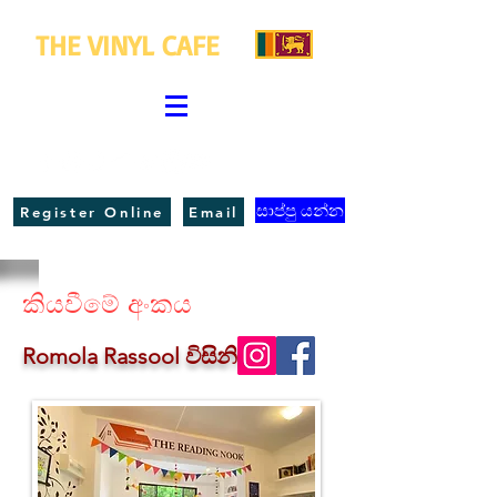
THE VINYL CAFE
සාප්පු යන්න
Register Online
Email
කියවීමේ අංකය
Romola Rassool විසිනි